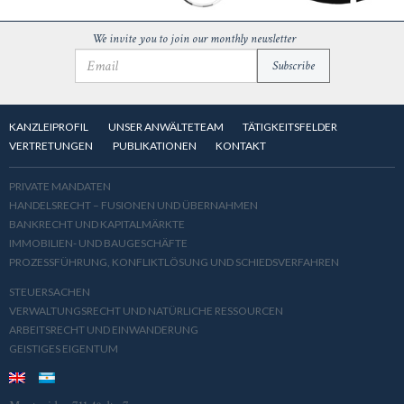
We invite you to join our monthly newsletter
KANZLEIPROFIL
UNSER ANWÄLTETEAM
TÄTIGKEITSFELDER
VERTRETUNGEN
PUBLIKATIONEN
KONTAKT
PRIVATE MANDATEN
HANDELSRECHT – FUSIONEN UND ÜBERNAHMEN
BANKRECHT UND KAPITALMÄRKTE
IMMOBILIEN- UND BAUGESCHÄFTE
PROZESSFÜHRUNG, KONFLIKTLÖSUNG UND SCHIEDSVERFAHREN
STEUERSACHEN
VERWALTUNGSRECHT UND NATÜRLICHE RESSOURCEN
ARBEITSRECHT UND EINWANDERUNG
GEISTIGES EIGENTUM