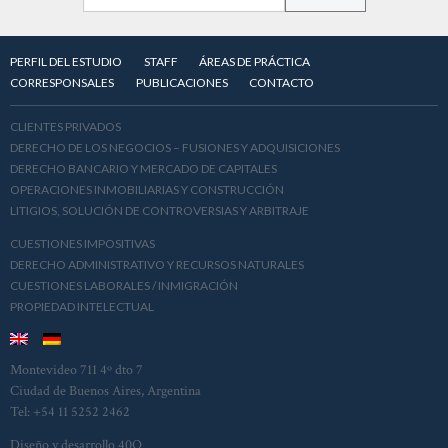
PERFIL DEL ESTUDIO
STAFF
ÁREAS DE PRÁCTICA
CORRESPONSALES
PUBLICACIONES
CONTACTO
CLIENTES PRIVADOS
DERECHO DE LOS NEGOCIOS – FUSIONES Y ADQUISICIONES
DERECHO BANCARIO Y MERCADO DE CAPITALES
OPERACIONES INMOBILIARIAS Y CONSTRUCCIÓN
LITIGIOS, SOLUCIÓN DE CONTROVERSIAS Y ARBITRAJE
CUESTIONES IMPOSITIVAS
DERECHO ADMINISTRATIVO Y RECURSOS NATURALES
CUESTIONES LABORALES / INMIGRACIÓN
PROPIEDAD INTELECTUAL
Montevideo 711 4º dto 7
Ciudad de Buenos Aires, Argentina
Tel: +54 11 5252 2462
Diseño y desarrollo
40Q