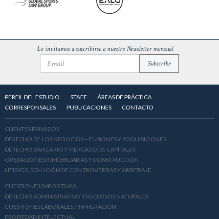
Lo invitamos a suscribirse a nuestro Newsletter mensual
PERFIL DEL ESTUDIO
STAFF
ÁREAS DE PRÁCTICA
CORRESPONSALES
PUBLICACIONES
CONTACTO
CLIENTES PRIVADOS
DERECHO DE LOS NEGOCIOS – FUSIONES Y ADQUISICIONES
DERECHO BANCARIO Y MERCADO DE CAPITALES
OPERACIONES INMOBILIARIAS Y CONSTRUCCIÓN
LITIGIOS, SOLUCIÓN DE CONTROVERSIAS Y ARBITRAJE
CUESTIONES IMPOSITIVAS
DERECHO ADMINISTRATIVO Y RECURSOS NATURALES
CUESTIONES LABORALES / INMIGRACIÓN
PROPIEDAD INTELECTUAL