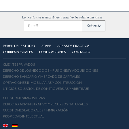
Lo invitamos a suscribirse a nuestro Newsletter mensual
PERFIL DEL ESTUDIO
STAFF
ÁREAS DE PRÁCTICA
CORRESPONSALES
PUBLICACIONES
CONTACTO
CLIENTES PRIVADOS
DERECHO DE LOS NEGOCIOS – FUSIONES Y ADQUISICIONES
DERECHO BANCARIO Y MERCADO DE CAPITALES
OPERACIONES INMOBILIARIAS Y CONSTRUCCIÓN
LITIGIOS, SOLUCIÓN DE CONTROVERSIAS Y ARBITRAJE
CUESTIONES IMPOSITIVAS
DERECHO ADMINISTRATIVO Y RECURSOS NATURALES
CUESTIONES LABORALES / INMIGRACIÓN
PROPIEDAD INTELECTUAL