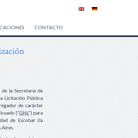
ICACIONES
CONTACTO
ización
 de la Secretaría de
a Licitación Pública
gregador de carácter
licuado (“
GNL
”) para
lidad de Escobar (la
 Aires.