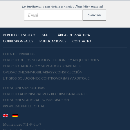
Lo invitamos a suscribirse a nuestro Newsletter mensual
PERFIL DEL ESTUDIO
STAFF
ÁREAS DE PRÁCTICA
CORRESPONSALES
PUBLICACIONES
CONTACTO
CLIENTES PRIVADOS
DERECHO DE LOS NEGOCIOS – FUSIONES Y ADQUISICIONES
DERECHO BANCARIO Y MERCADO DE CAPITALES
OPERACIONES INMOBILIARIAS Y CONSTRUCCIÓN
LITIGIOS, SOLUCIÓN DE CONTROVERSIAS Y ARBITRAJE
CUESTIONES IMPOSITIVAS
DERECHO ADMINISTRATIVO Y RECURSOS NATURALES
CUESTIONES LABORALES / INMIGRACIÓN
PROPIEDAD INTELECTUAL
Montevideo 711 4º dto 7