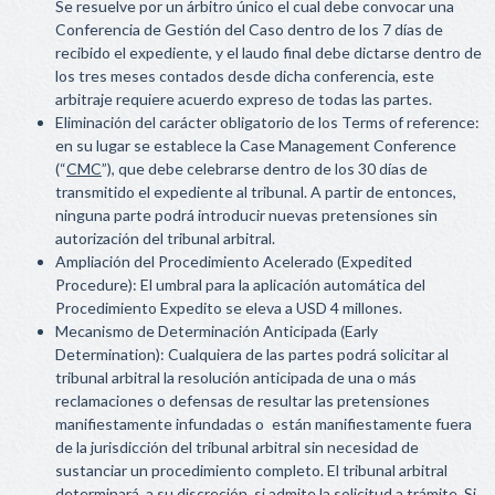
Se resuelve por un árbitro único el cual debe convocar una
Conferencia de Gestión del Caso dentro de los 7 días de
recibido el expediente, y el laudo final debe dictarse dentro de
los tres meses contados desde dicha conferencia, este
arbitraje requiere acuerdo expreso de todas las partes.
Eliminación del carácter obligatorio de los Terms of reference:
en su lugar se establece la Case Management Conference
(“
CMC
”), que debe celebrarse dentro de los 30 días de
transmitido el expediente al tribunal. A partir de entonces,
ninguna parte podrá introducir nuevas pretensiones sin
autorización del tribunal arbitral.
Ampliación del Procedimiento Acelerado (Expedited
Procedure): El umbral para la aplicación automática del
Procedimiento Expedito se eleva a USD 4 millones.
Mecanismo de Determinación Anticipada (Early
Determination): Cualquiera de las partes podrá solicitar al
tribunal arbitral la resolución anticipada de una o más
reclamaciones o defensas de resultar las pretensiones
manifiestamente infundadas o están manifiestamente fuera
de la jurisdicción del tribunal arbitral sin necesidad de
sustanciar un procedimiento completo. El tribunal arbitral
determinará, a su discreción, si admite la solicitud a trámite. Si