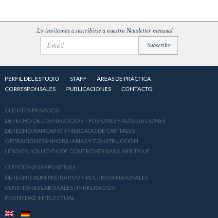
Lo invitamos a suscribirse a nuestro Newsletter mensual
PERFIL DEL ESTUDIO
STAFF
ÁREAS DE PRÁCTICA
CORRESPONSALES
PUBLICACIONES
CONTACTO
CLIENTES PRIVADOS
DERECHO DE LOS NEGOCIOS – FUSIONES Y ADQUISICIONES
DERECHO BANCARIO Y MERCADO DE CAPITALES
OPERACIONES INMOBILIARIAS Y CONSTRUCCIÓN
LITIGIOS, SOLUCIÓN DE CONTROVERSIAS Y ARBITRAJE
CUESTIONES IMPOSITIVAS
DERECHO ADMINISTRATIVO Y RECURSOS NATURALES
CUESTIONES LABORALES / INMIGRACIÓN
PROPIEDAD INTELECTUAL