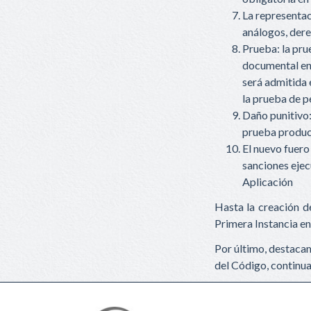
La representaci
análogos, dere
Prueba: la pru
documental en 
será admitida 
la prueba de p
Daño punitivo: 
prueba produc
El nuevo fuero
sanciones ejec
Aplicación
Hasta la creación d
Primera Instancia en
Por último, destacam
del Código, continua