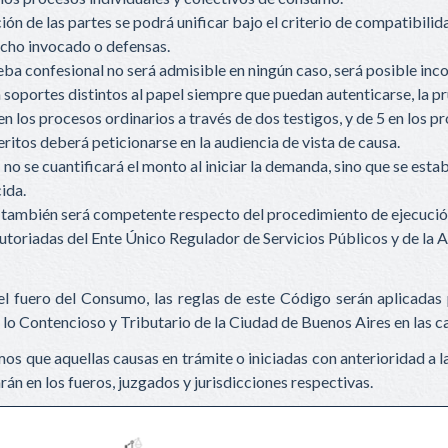
ón de las partes se podrá unificar bajo el criterio de compatibilida
cho invocado o defensas.
eba confesional no será admisible en ningún caso, será posible in
soportes distintos al papel siempre que puedan autenticarse, la p
en los procesos ordinarios a través de dos testigos, y de 5 en los 
eritos deberá peticionarse en la audiencia de vista de causa.
no se cuantificará el monto al iniciar la demanda, sino que se estab
ida.
 también será competente respecto del procedimiento de ejecución 
utoriadas del Ente Único Regulador de Servicios Públicos y de la 
el fuero del Consumo, las reglas de este Código serán aplicadas
 lo Contencioso y Tributario de la Ciudad de Buenos Aires en las c
os que aquellas causas en trámite o iniciadas con anterioridad a l
rán en los fueros, juzgados y jurisdicciones respectivas.