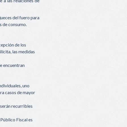
e a las relaciones de
 jueces del fuero para
es de consumo.
cepción de los
lícita, las medidas
se encuentran
ndividuales, uno
ara casos de mayor
 serán recurribles
 Público Fiscal es