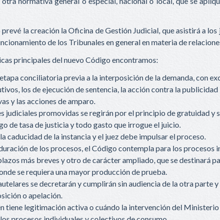
 otra normativa general o especial, nacional o local, que se apliqu
revé la creación la Oficina de Gestión Judicial, que asistirá a los
uncionamiento de los Tribunales en general en materia de relacion
ticas principales del nuevo Código encontramos:
etapa conciliatoria previa a la interposición de la demanda, con ex
ivos, los de ejecución de sentencia, la acción contra la publicidad i
vas y las acciones de amparo.
s judiciales promovidas se regirán por el principio de gratuidad y 
o de tasa de justicia y todo gasto que irrogue el juicio.
a caducidad de la instancia y el juez debe impulsar el proceso.
 duración de los procesos, el Código contempla para los procesos i
plazos más breves y otro de carácter ampliado, que se destinará p
onde se requiera una mayor producción de prueba.
utelares se decretarán y cumplirán sin audiencia de la otra parte y
osición o apelación.
n tiene legitimación activa o cuándo la intervención del Ministerio
 los procesos individuales y colectivos de consumo.