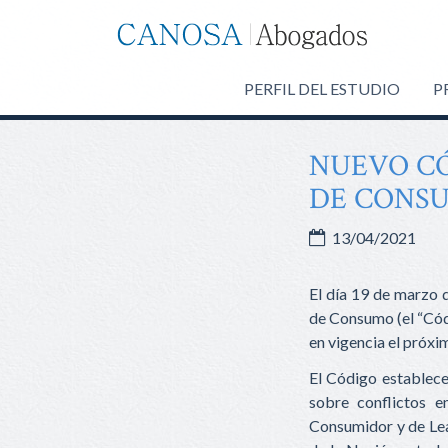
Canosa
Abogados
PERFIL DEL ESTUDIO
P
NUEVO CÓ
DE CONS
13/04/2021
El día 19 de marzo d
de Consumo (el “Cód
en vigencia el próxi
El Código establece
sobre conflictos e
Consumidor y de Lea