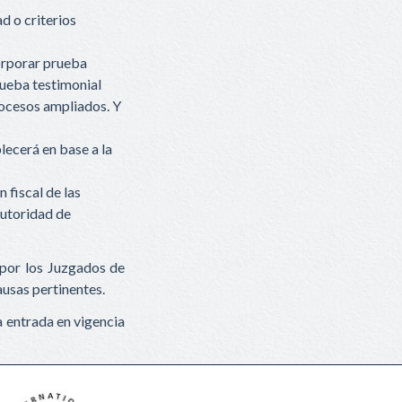
d o criterios
corporar prueba
rueba testimonial
procesos ampliados. Y
lecerá en base a la
fiscal de las
Autoridad de
 por los Juzgados de
ausas pertinentes.
a entrada en vigencia