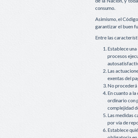
de la Nación, y toda
consumo.
Asimismo, el Código p
garantizar el buen f
Entre las caracterís
Establece una 
procesos ejecut
autosatisfacti
Las actuacione
exentas del pag
No procederá l
En cuanto a la
ordinario con 
complejidad d
Las medidas ca
por vía de rep
Establece quié
obligatoria en